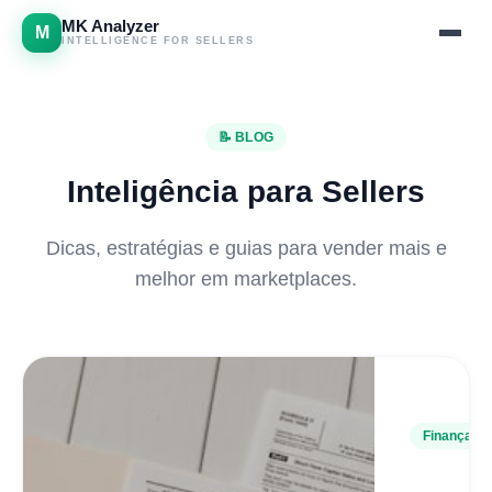
MK Analyzer
M
INTELLIGENCE FOR SELLERS
Features
📝 BLOG
Tools
Inteligência para Sellers
Pricing
Dicas, estratégias e guias para vender mais e
FAQ
melhor em marketplaces.
Blog
Affiliates
📥 Free Tax Guide
Finanças
PT