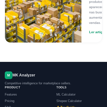
produtos p
aparecer m
nas buscas
aumentar s
vendas.
Ler artigo
MK Analyzer
M
Competitive intelligence for marketplace sellers.
PRODUCT
TOOLS
Features
ML Calculator
Pricing
Shopee Calculator